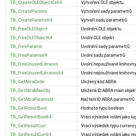
TB_CreateOLEObjectEx64
Vytvoření OLE objektu
TB_CreateParams
Vytvoření sady parametrů
TB_CreateParams64
Vytvoří sadu parametrů
TB_FreeOLEObject
Uvolnění OLE objektu
TB_FreeOLEObject64
Uvolní OLE objekt
TB_FreeParams
Uvolnění sady parametrů
TB_FreeParams64
Uvolní sadu parametrů
TB_FreeUnusedLibraries
Uvolní nepoužívané knihovn
TB_FreeUnusedLibraries64
Uvolní nepoužívané knihovn
TB_GetAbraCode
Uložený kód ABRA
TB_GetAbraMainObj
Uložené ID ABRA main objek
TB_GetAbraParamsId
Načtení ID ABRA parametrů
TB_GetResultBool
Hodnota typu boolean
TB_GetResultBool64
Vrací výsledek volání jako l
TB_GetResultCurr
Vrací výsledek typu currenc
TB_GetResultCurr64
Vrací výsledek volání jako re