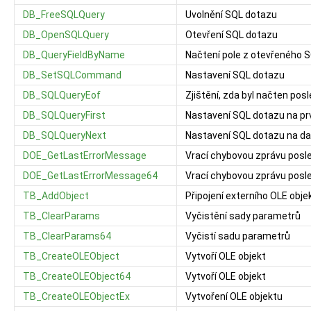
DB_FreeSQLQuery
Uvolnění SQL dotazu
DB_OpenSQLQuery
Otevření SQL dotazu
DB_QueryFieldByName
Načtení pole z otevřeného 
DB_SetSQLCommand
Nastavení SQL dotazu
DB_SQLQueryEof
Zjištění, zda byl načten po
DB_SQLQueryFirst
Nastavení SQL dotazu na p
DB_SQLQueryNext
Nastavení SQL dotazu na d
DOE_GetLastErrorMessage
Vrací chybovou zprávu posl
DOE_GetLastErrorMessage64
Vrací chybovou zprávu posle
TB_AddObject
Připojení externího OLE obje
TB_ClearParams
Vyčistění sady parametrů
TB_ClearParams64
Vyčistí sadu parametrů
TB_CreateOLEObject
Vytvoří OLE objekt
TB_CreateOLEObject64
Vytvoří OLE objekt
TB_CreateOLEObjectEx
Vytvoření OLE objektu