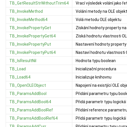
TB_GetResultStrWithoutTrim64
Vrací výsledek volání jako ř
TB_InvokeMethod
Volání metody na OLE objek
TB_InvokeMethod64
Volá metodu OLE objektu
TB_InvokePropertyGet
Získání hodnoty property na
TB_InvokePropertyGet64
Získá hodnotu vlastnosti OL
TB_InvokePropertyPut
Nastavení hodnoty property
TB_InvokePropertyPut64
Nastaví hodnotu vlastnosti 
TB_IsResultNil
Hodnota typu boolean
TB_Load
Inicializační procedura
TB_Load64
Inicializuje knihovnu
TB_OpenOLEObject
Napojení na existjící OLE obj
TB_ParamsAddBool
Přidání parametru typu boo
TB_ParamsAddBool64
Přidá parametr typu logická
TB_ParamsAddBoolRef
Přidání reference parametr
TB_ParamsAddBoolRef64
Přidá parametr typu logick
TB_ParamsAddCurr
Přidání parametru typu cur