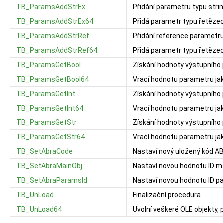
TB_ParamsAddStrEx
Přidání parametru typu stri
TB_ParamsAddStrEx64
Přidá parametr typu řetěze
TB_ParamsAddStrRef
Přidání reference parametru
TB_ParamsAddStrRef64
Přidá parametr typu řetěz
TB_ParamsGetBool
Získání hodnoty výstupního
TB_ParamsGetBool64
Vrací hodnotu parametru ja
TB_ParamsGetInt
Získání hodnoty výstupního
TB_ParamsGetInt64
Vrací hodnotu parametru jak
TB_ParamsGetStr
Získání hodnoty výstupního 
TB_ParamsGetStr64
Vrací hodnotu parametru ja
TB_SetAbraCode
Nastaví nový uložený kód A
TB_SetAbraMainObj
Nastaví novou hodnotu ID m
TB_SetAbraParamsId
Nastaví novou hodnotu ID 
TB_UnLoad
Finalizační procedura
TB_UnLoad64
Uvolní veškeré OLE objekty, 