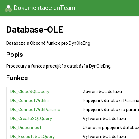
Dokumentace enTeam
Database-OLE
Databáze a Obecné funkce pro DynOleEng
Popis
Procedury a funkce pracující s databází a DynOleEng.
Funkce
DB_CloseSQLQuery
Zavření SQL dotazu
DB_ConnectWithIni
Připojení k databázi. Parame
DB_ConnectWithParams
Připojení k databázi s para
DB_CreateSQLQuery
Vytvoření SQL dotazu
DB_Disconnect
Ukončení připojení k databáz
DB_ExecuteSQLQuery
Vytvoření SQL dotazu