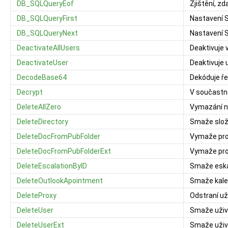
DB_SQLQueryEof
Zjištění, z
DB_SQLQueryFirst
Nastavení 
DB_SQLQueryNext
Nastavení 
DeactivateAllUsers
Deaktivuje 
DeactivateUser
Deaktivuje 
DecodeBase64
Dekóduje ř
Decrypt
V součastno
DeleteAllZero
Vymazání n
DeleteDirectory
Smaže slož
DeleteDocFromPubFolder
Vymaže pro
DeleteDocFromPubFolderExt
Vymaže pro
DeleteEscalationByID
Smaže eska
DeleteOutlookApointment
Smaže kale
DeleteProxy
Odstraní už
DeleteUser
Smaže uživ
DeleteUserExt
Smaže uživ