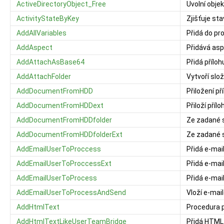
ActiveDirectoryObject_Free
Uvolní objek
ActivityStateByKey
Zjišťuje st
AddAllVariables
Přidá do p
AddAspect
Přidává as
AddAttachAsBase64
Přidá přílo
AddAttachFolder
Vytvoří slo
AddDocumentFromHDD
Přiložení př
AddDocumentFromHDDext
Přiloží příl
AddDocumentFromHDDfolder
Ze zadané s
AddDocumentFromHDDfolderExt
Ze zadané s
AddEmailUserToProccess
Přidá e-mai
AddEmailUserToProccessExt
Přidá e-mai
AddEmailUserToProcess
Přidá e-mai
AddEmailUserToProcessAndSend
Vloží e-mai
AddHtmlText
Procedura 
AddHtmlTextLikeUserTeamBridge
Přidá HTML 