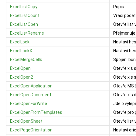
ExcelListCopy
Popis
ExcelListCount
Vrací počet
ExcelListOpen
Otevře list
ExcelListRename
Přejmenuje 
ExcelLock
Nastaví hes
ExcelLockX
Nastaví hes
ExcelMergeCells
Spojení bu
ExcelOpen
Otevře xls 
ExcelOpen2
Otevře xls 
ExcelOpenApplication
Otevře MS 
ExcelOpenDocument
Otevře xls
ExcelOpenForWrite
Jde o vylep
ExcelOpenFromTemplates
Otevře pro 
ExcelOpenSheet
Otevře list
ExcelPageOrientation
Nastaví ori