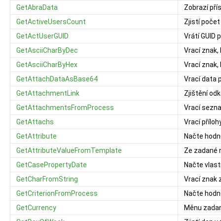
GetAbraData
Zobrazí př
GetActiveUsersCount
Zjistí poče
GetActUserGUID
Vrátí GUID 
GetAsciiCharByDec
Vrací znak,
GetAsciiCharByHex
Vrací znak,
GetAttachDataAsBase64
Vrací data 
GetAttachmentLink
Zjištění od
GetAttachmentsFromProcess
Vrací sezna
GetAttachs
Vrací přílo
GetAttribute
Načte hodn
GetAttributeValueFromTemplate
Ze zadané r
GetCasePropertyDate
Načte vlas
GetCharFromString
Vrací znak 
GetCriterionFromProcess
Načte hodno
GetCurrency
Měnu zadan