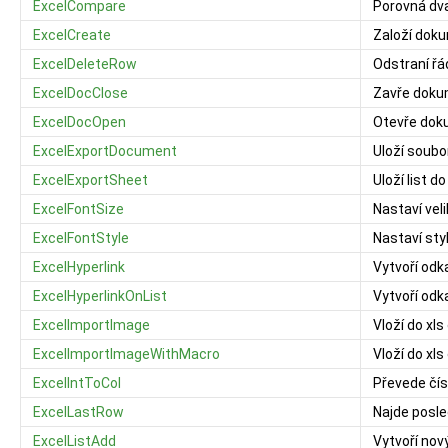
ExcelCompare
Porovná dva
ExcelCreate
Založí doku
ExcelDeleteRow
Odstraní řá
ExcelDocClose
Zavře doku
ExcelDocOpen
Otevře doku
ExcelExportDocument
Uloží soubo
ExcelExportSheet
Uloží list 
ExcelFontSize
Nastaví vel
ExcelFontStyle
Nastaví sty
ExcelHyperlink
Vytvoří odk
ExcelHyperlinkOnList
Vytvoří odka
ExcelImportImage
Vloží do xl
ExcelImportImageWithMacro
Vloží do xl
ExcelIntToCol
Převede čís
ExcelLastRow
Najde posle
ExcelListAdd
Vytvoří nov