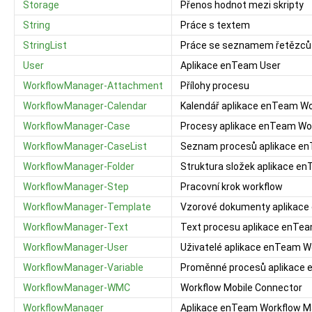
Storage
Přenos hodnot mezi skripty
String
Práce s textem
StringList
Práce se seznamem řetězců
User
Aplikace enTeam User
WorkflowManager-Attachment
Přílohy procesu
WorkflowManager-Calendar
Kalendář aplikace enTeam W
WorkflowManager-Case
Procesy aplikace enTeam Wo
WorkflowManager-CaseList
Seznam procesů aplikace e
WorkflowManager-Folder
Struktura složek aplikace e
WorkflowManager-Step
Pracovní krok workflow
WorkflowManager-Template
Vzorové dokumenty aplikac
WorkflowManager-Text
Text procesu aplikace enTe
WorkflowManager-User
Uživatelé aplikace enTeam 
WorkflowManager-Variable
Proměnné procesů aplikace
WorkflowManager-WMC
Workflow Mobile Connector
WorkflowManager
Aplikace enTeam Workflow 