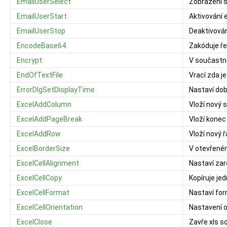
EmailUserSelect
Zobrazení 
EmailUserStart
Aktivování 
EmailUserStop
Deaktivován
EncodeBase64
Zakóduje ř
Encrypt
V součastno
EndOfTextFile
Vrací zda j
ErrorDlgSetDisplayTime
Nastaví dob
ExcelAddColumn
Vloží nový 
ExcelAddPageBreak
Vloží konec
ExcelAddRow
Vloží nový 
ExcelBorderSize
V otevřeném
ExcelCellAlignment
Nastaví zar
ExcelCellCopy
Kopíruje je
ExcelCellFormat
Nastaví fo
ExcelCellOrientation
Nastavení 
ExcelClose
Zavře xls s