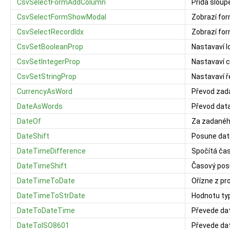
CsvSelectFormAddColumn
Přidá sloup
CsvSelectFormShowModal
Zobrazí fo
CsvSelectRecordIdx
Zobrazí fo
CsvSetBooleanProp
Nastavaví l
CsvSetIntegerProp
Nastavaví c
CsvSetStringProp
Nastavaví 
CurrencyAsWord
Převod zada
DateAsWords
Převod data
DateOf
Za zadanéh
DateShift
Posune datu
DateTimeDifference
Spočítá ča
DateTimeShift
Časový pos
DateTimeToDate
Ořízne z p
DateTimeToStrDate
Hodnotu ty
DateToDateTime
Převede dat
DateToISO8601
Převede da