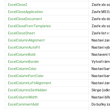
ExcelClose2
Zavře xls s
ExcelCloseApplication
Zavře MS E
ExcelCloseDocument
Zavře xls 
ExcelCloseFromTemplates
Zavře xls s
ExcelCloseSheet
Zavře list 
ExcelColumnAlignment
Nastaví zar
ExcelColumnAutoFit
Nastaví vy
ExcelColumnBold
Nastavení 
ExcelColumnBorder
Vytvoří rám
ExcelColumnColor
Nastaví bar
ExcelColumnFontColor
Nastaví ba
ExcelColumnLeftAlignment
Nastaví zar
ExcelColumnsSetHidden
Skryje (odk
ExcelColumnWidth
Nastaví šíř
ExcelCommentAdd
Do buňky z