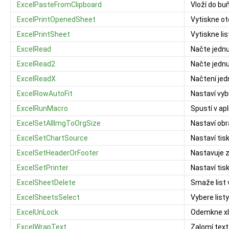
ExcelPasteFromClipboard
Vloží do bu
ExcelPrintOpenedSheet
Vytiskne o
ExcelPrintSheet
Vytiskne li
ExcelRead
Načte jednu
ExcelRead2
Načte jednu
ExcelReadX
Načtení jed
ExcelRowAutoFit
Nastaví vy
ExcelRunMacro
Spustí v ap
ExcelSetAllImgToOrgSize
Nastaví obr
ExcelSetChartSource
Nastaví tis
ExcelSetHeaderOrFooter
Nastavuje z
ExcelSetPrinter
Nastaví tis
ExcelSheetDelete
Smaže list 
ExcelSheetsSelect
Vybere list
ExcelUnLock
Odemkne xl
ExcelWrapText
Zalomí text