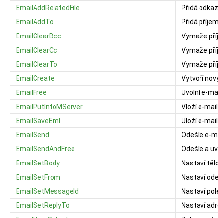
EmailAddRelatedFile
Přidá odkaz
EmailAddTo
Přidá příje
EmailClearBcc
Vymaže příj
EmailClearCc
Vymaže pří
EmailClearTo
Vymaže pří
EmailCreate
Vytvoří nov
EmailFree
Uvolní e-mai
EmailPutIntoMServer
Vloží e-mai
EmailSaveEml
Uloží e-mai
EmailSend
Odešle e-ma
EmailSendAndFree
Odešle a uv
EmailSetBody
Nastaví těl
EmailSetFrom
Nastaví ode
EmailSetMessageId
Nastaví pol
EmailSetReplyTo
Nastaví ad