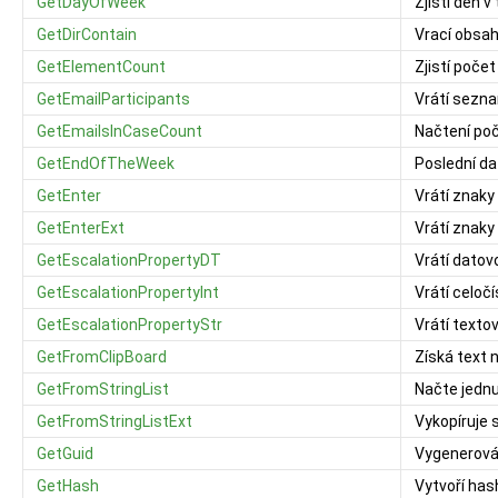
GetDayOfWeek
Zjistí den v
GetDirContain
Vrací obsah
GetElementCount
Zjistí počet
GetEmailParticipants
Vrátí sezn
GetEmailsInCaseCount
Načtení poč
GetEndOfTheWeek
Poslední d
GetEnter
Vrátí znaky
GetEnterExt
Vrátí znaky
GetEscalationPropertyDT
Vrátí datov
GetEscalationPropertyInt
Vrátí celoč
GetEscalationPropertyStr
Vrátí texto
GetFromClipBoard
Získá text 
GetFromStringList
Načte jedn
GetFromStringListExt
Vykopíruje 
GetGuid
Vygenerován
GetHash
Vytvoří ha