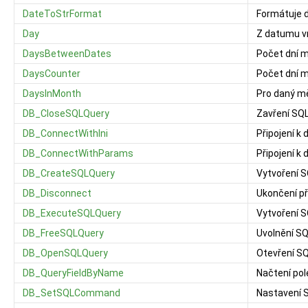
DateToStrFormat
Formátuje d
Day
Z datumu vr
DaysBetweenDates
Počet dní 
DaysCounter
Počet dní 
DaysInMonth
Pro daný mě
DB_CloseSQLQuery
Zavření SQ
DB_ConnectWithIni
Připojení k
DB_ConnectWithParams
Připojení k
DB_CreateSQLQuery
Vytvoření 
DB_Disconnect
Ukončení př
DB_ExecuteSQLQuery
Vytvoření 
DB_FreeSQLQuery
Uvolnění S
DB_OpenSQLQuery
Otevření S
DB_QueryFieldByName
Načtení po
DB_SetSQLCommand
Nastavení 