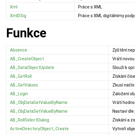
Xml
Práce s XML
XmlDSig
Práce s XML digitálnímy podp
Funkce
Absence
Zjištění ne
AB_CreateObject
Vrátí novou
AB_DataObjectUpdate
Slouží k op
AB_GetRoll
Získání čís
AB_GetValues
Zkusí načís
AB_Login
Založení ob
AB_ObjDataGetValueByName
Vrátí hodno
AB_ObjDataSetValueByName
Nastaví dle
AB_RollSelectDialog
Získání a z
ActiveDirectoryObject_Create
Vytvoří obj