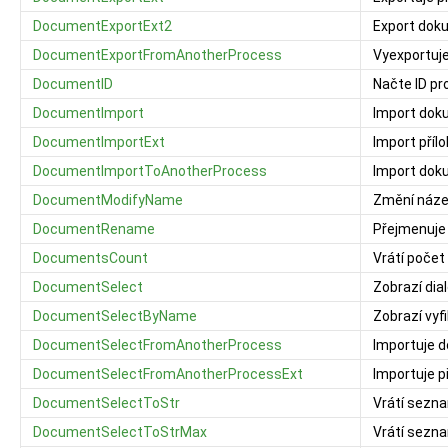
DocumentExportExt2
Export dok
DocumentExportFromAnotherProcess
Vyexportuje
DocumentID
Načte ID p
DocumentImport
Import dok
DocumentImportExt
Import příl
DocumentImportToAnotherProcess
Import dok
DocumentModifyName
Změní název
DocumentRename
Přejmenuje 
DocumentsCount
Vrátí počet 
DocumentSelect
Zobrazí dial
DocumentSelectByName
Zobrazí vyf
DocumentSelectFromAnotherProcess
Importuje 
DocumentSelectFromAnotherProcessExt
Importuje p
DocumentSelectToStr
Vrátí sezna
DocumentSelectToStrMax
Vrátí sezna