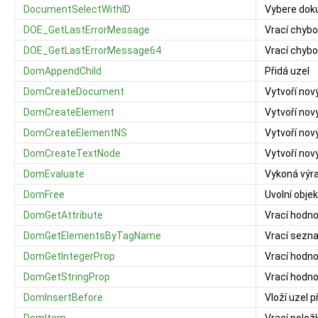
DocumentSelectWithID
Vybere dok
DOE_GetLastErrorMessage
Vrací chybo
DOE_GetLastErrorMessage64
Vrací chybo
DomAppendChild
Přidá uzel
DomCreateDocument
Vytvoří no
DomCreateElement
Vytvoří nov
DomCreateElementNS
Vytvoří nov
DomCreateTextNode
Vytvoří nov
DomEvaluate
Vykoná výr
DomFree
Uvolní objek
DomGetAttribute
Vrací hodno
DomGetElementsByTagName
Vrací sezn
DomGetIntegerProp
Vrací hodnot
DomGetStringProp
Vrací hodno
DomInsertBefore
Vloží uzel p