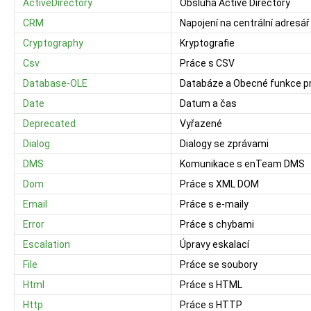
ActiveDirectory
Obsluha Active Directory
CRM
Napojení na centrální adres
Cryptography
Kryptografie
Csv
Práce s CSV
Database-OLE
Databáze a Obecné funkce p
Date
Datum a čas
Deprecated
Vyřazené
Dialog
Dialogy se zprávami
DMS
Komunikace s enTeam DMS
Dom
Práce s XML DOM
Email
Práce s e-maily
Error
Práce s chybami
Escalation
Úpravy eskalací
File
Práce se soubory
Html
Práce s HTML
Http
Práce s HTTP