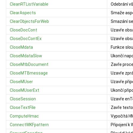
CleanRTListVariable
Odebrání v
ClearAspects
Smaže aspe
ClearObjectsForWeb
Smazání se
CloseDocCont
Uzavře obs
CloseDocContEx
Uzavře obs
CloseMdata
Funkce slo
CloseMdataSlow
Ukončí nap
CloseMtbDocument
Zavře proc
CloseMTBmessage
Uzavře zp
CloseMUser
Uzavře přip
CloseMUserExt
Ukončí přip
CloseSession
Uzavře enT
CloseTextFile
Zavře text
ComputeHmac
Vypočítá 
ConnectWKFpattern
Připojení k