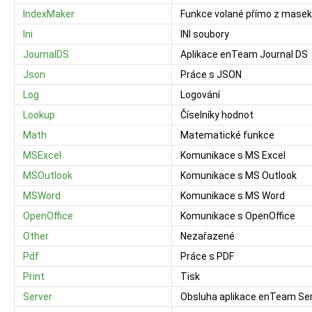
IndexMaker
Funkce volané přímo z masek
Ini
INI soubory
JournalDS
Aplikace enTeam Journal DS
Json
Práce s JSON
Log
Logování
Lookup
Číselníky hodnot
Math
Matematické funkce
MSExcel
Komunikace s MS Excel
MSOutlook
Komunikace s MS Outlook
MSWord
Komunikace s MS Word
OpenOffice
Komunikace s OpenOffice
Other
Nezařazené
Pdf
Práce s PDF
Print
Tisk
Server
Obsluha aplikace enTeam Se