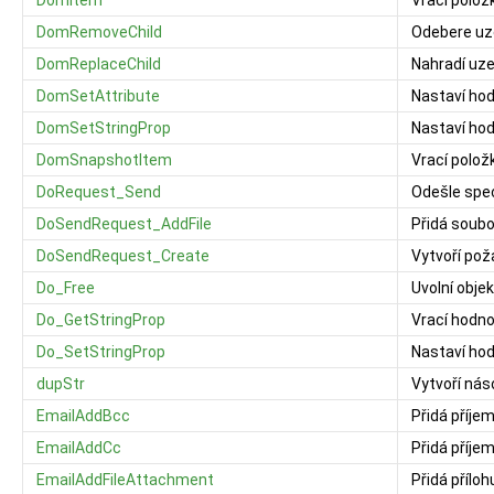
DomItem
Vrací polo
DomRemoveChild
Odebere uz
DomReplaceChild
Nahradí uze
DomSetAttribute
Nastaví hod
DomSetStringProp
Nastaví hod
DomSnapshotItem
Vrací polož
DoRequest_Send
Odešle spe
DoSendRequest_AddFile
Přidá soubo
DoSendRequest_Create
Vytvoří pož
Do_Free
Uvolní objek
Do_GetStringProp
Vrací hodno
Do_SetStringProp
Nastaví hod
dupStr
Vytvoří ná
EmailAddBcc
Přidá příje
EmailAddCc
Přidá příje
EmailAddFileAttachment
Přidá příloh