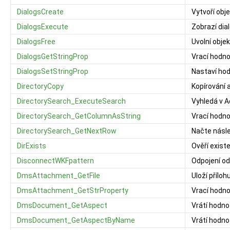
DialogsCreate
Vytvoří obj
DialogsExecute
Zobrazí dia
DialogsFree
Uvolní objek
DialogsGetStringProp
Vrací hodno
DialogsSetStringProp
Nastaví hod
DirectoryCopy
Kopírování 
DirectorySearch_ExecuteSearch
Vyhledá v A
DirectorySearch_GetColumnAsString
Vrací hodno
DirectorySearch_GetNextRow
Načte násle
DirExists
Ověří exist
DisconnectWKFpattern
Odpojení od
DmsAttachment_GetFile
Uloží přílo
DmsAttachment_GetStrProperty
Vrací hodno
DmsDocument_GetAspect
Vrátí hodno
DmsDocument_GetAspectByName
Vrátí hodn