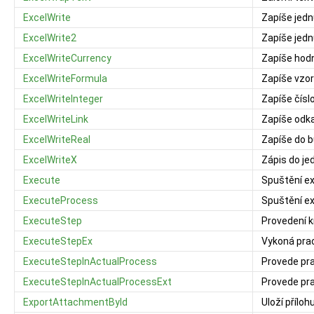
ExcelWrite
Zapíše jedn
ExcelWrite2
Zapíše jedn
ExcelWriteCurrency
Zapíše hodn
ExcelWriteFormula
Zapíše vzor
ExcelWriteInteger
Zapíše číslo
ExcelWriteLink
Zapíše odk
ExcelWriteReal
Zapíše do b
ExcelWriteX
Zápis do je
Execute
Spuštění ex
ExecuteProcess
Spuštění ex
ExecuteStep
Provedení k
ExecuteStepEx
Vykoná prac
ExecuteStepInActualProcess
Provede pra
ExecuteStepInActualProcessExt
Provede pra
ExportAttachmentById
Uloží příloh