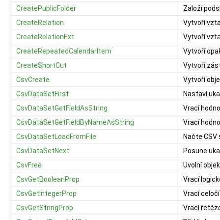
CreatePublicFolder
Založí pods
CreateRelation
Vytvoří vzt
CreateRelationExt
Vytvoří vzt
CreateRepeatedCalendarItem
Vytvoří opa
CreateShortCut
Vytvoří zás
CsvCreate
Vytvoří obj
CsvDataSetFirst
Nastaví uka
CsvDataSetGetFieldAsString
Vrací hodno
CsvDataSetGetFieldByNameAsString
Vrací hodno
CsvDataSetLoadFromFile
Načte CSV 
CsvDataSetNext
Posune uka
CsvFree
Uvolní objek
CsvGetBooleanProp
Vrací logic
CsvGetIntegerProp
Vrací celoč
CsvGetStringProp
Vrací řetěz