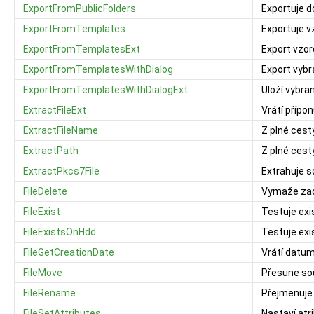
ExportFromPublicFolders
Exportuje d
ExportFromTemplates
Exportuje v
ExportFromTemplatesExt
Export vzo
ExportFromTemplatesWithDialog
Export vyb
ExportFromTemplatesWithDialogExt
Uloží vybra
ExtractFileExt
Vrátí přípo
ExtractFileName
Z plné cest
ExtractPath
Z plné cest
ExtractPkcs7File
Extrahuje 
FileDelete
Vymaže zad
FileExist
Testuje exi
FileExistsOnHdd
Testuje exi
FileGetCreationDate
Vrátí datum
FileMove
Přesune so
FileRename
Přejmenuje
FileSetAttributes
Nastaví at