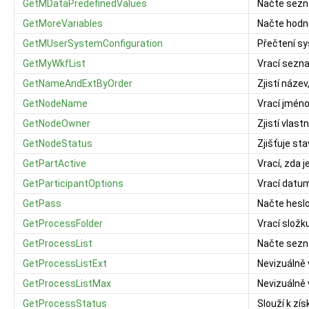
GetMDataPredefinedValues
Načte sezn
GetMoreVariables
Načte hodn
GetMUserSystemConfiguration
Přečtení s
GetMyWkfList
Vrací sezna
GetNameAndExtByOrder
Zjistí název
GetNodeName
Vrací jméno
GetNodeOwner
Zjistí vlast
GetNodeStatus
Zjišťuje st
GetPartActive
Vrací, zda j
GetParticipantOptions
Vrací datu
GetPass
Načte heslo
GetProcessFolder
Vrací složk
GetProcessList
Načte sezna
GetProcessListExt
Nevizuálně 
GetProcessListMax
Nevizuálně 
GetProcessStatus
Slouží k zí