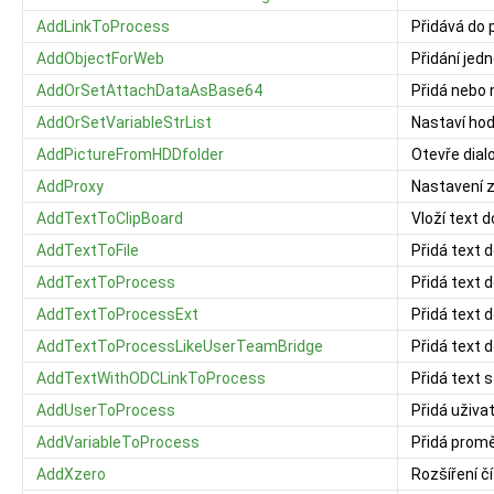
AddLinkToProcess
Přidává do
AddObjectForWeb
Přidání je
AddOrSetAttachDataAsBase64
Přidá nebo 
AddOrSetVariableStrList
Nastaví ho
AddPictureFromHDDfolder
Otevře dial
AddProxy
Nastavení 
AddTextToClipBoard
Vloží text 
AddTextToFile
Přidá text 
AddTextToProcess
Přidá text 
AddTextToProcessExt
Přidá text 
AddTextToProcessLikeUserTeamBridge
Přidá text 
AddTextWithODCLinkToProcess
Přidá text 
AddUserToProcess
Přidá uživa
AddVariableToProcess
Přidá prom
AddXzero
Rozšíření č