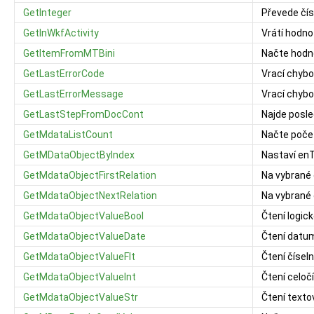
GetInteger
Převede čís
GetInWkfActivity
Vrátí hodno
GetItemFromMTBini
Načte hodno
GetLastErrorCode
Vrací chybo
GetLastErrorMessage
Vrací chybo
GetLastStepFromDocCont
Najde posle
GetMdataListCount
Načte poče
GetMDataObjectByIndex
Nastaví enT
GetMdataObjectFirstRelation
Na vybrané 
GetMdataObjectNextRelation
Na vybrané 
GetMdataObjectValueBool
Čtení logick
GetMdataObjectValueDate
Čtení datum
GetMdataObjectValueFlt
Čtení číseln
GetMdataObjectValueInt
Čtení celoč
GetMdataObjectValueStr
Čtení textov