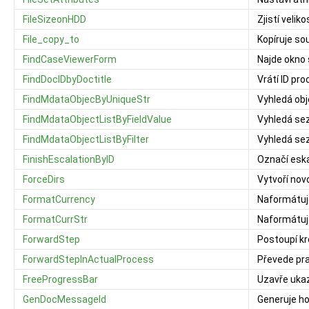
FileSizeonHDD
Zjistí velik
File_copy_to
Kopíruje so
FindCaseViewerForm
Najde okno
FindDocIDbyDoctitle
Vrátí ID pr
FindMdataObjecByUniqueStr
Vyhledá obje
FindMdataObjectListByFieldValue
Vyhledá sez
FindMdataObjectListByFilter
Vyhledá sez
FinishEscalationByID
Označí esk
ForceDirs
Vytvoří nov
FormatCurrency
Naformátuje
FormatCurrStr
Naformátuje
ForwardStep
Postoupí kr
ForwardStepInActualProcess
Převede pra
FreeProgressBar
Uzavře uka
GenDocMessageId
Generuje h