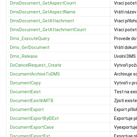
DmsDocument_GetAspectCount
Vrací poče
DmsDocument_GetAspectName
Vrátí název
DmsDocument_GetAttachment
Vrací přílo
DmsDocument_GetAttachmentCount
Vrací počet
Dms_ExecuteQuery
Provede do
Dms_GetDocument
Vrátí doku
Dms_Release
Uvolní DMS 
DoCancelRequest_Create
Vytvoří pož
DocumentArchiveToDMS
Archivuje s
DocumentCopy
Vytvoří v pr
DocumentExist
Test na exi
DocumentExistInMTB
Zjistí exist
DocumentExport
Export přílo
DocumentExportByIDExt
Exportuje p
DocumentExportCase
Vyexportuje
DocumentExportExt
Exportuje p